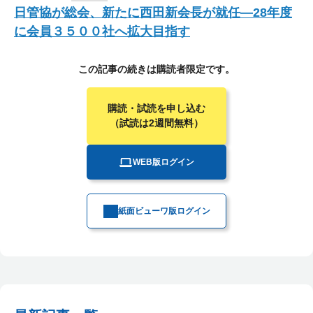
日管協が総会、新たに西田新会長が就任―28年度
に会員３５００社へ拡大目指す
この記事の続きは購読者限定です。
購読・試読を申し込む
（試読は2週間無料）
WEB版ログイン
紙面ビューワ版ログイン