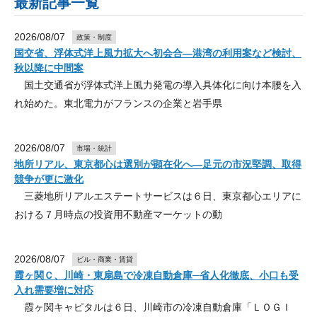
最新記事一覧
2026/08/07
政策・制度
国交省、浮体式洋上風力拡大へ初会合―港湾の利用案など検討、
秋以降に中間案
国土交通省が浮体式洋上風力発電の導入具体化に向け本腰を入
れ始めた。東北電力がフランスの企業と岩手県
2026/08/07
市場・統計
地所リアル、東京都心は選別が顕在化へ―足元の市況堅調、取得
競争が更に激化
三菱地所リアルエステートサービスは６日、東京都心エリアに
おける７月時点の投資用不動産マーケットの動
2026/08/07
ビル・商業・賃貸
霞ヶ関Ｃ、川崎・東扇島で冷凍自動倉庫─省人化徹底、小口も受
入れ需要増に対応
霞ヶ関キャピタルは６日、川崎市の冷凍自動倉庫「ＬＯＧＩ