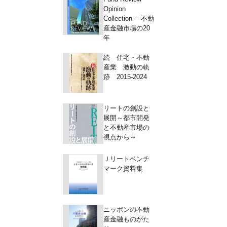
Opinion
Collection ―不動
産金融市場の20
年
続 住宅・不動
産業 激動の軌
跡 2015-2024
リートの創設と
展開～都市開発
と不動産市場の
視点から～
Ｊリートベンチ
マーク資料集
ニッポンの不動
産金融ものがた