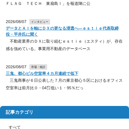
ＦＬＡＧ ＴＥＣＨ 東扇島Ⅰ」を報道陣に公
2026/08/07
インタビュー
データとＡＩを軸にＤＸの更なる浸透へ―ｅｓｔｉｅ代表取締
役・平井氏に聞く
不動産業界のＤＸに取り組むｅｓｔｉｅ（エスティ）が、存在
感を強めている。事業用不動産のデータベース
2026/08/07
市場・統計
三鬼、都心ビル空室率４カ月連続で低下
三鬼商事が６日公表した７月の東京都心５区におけるオフィス
空室率は前月比０・04㌽低い１・95％だっ
記事カテゴリ
すべて