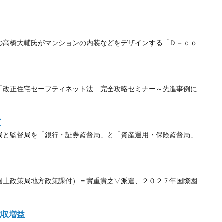
高橋大輔氏がマンションの内装などをデザインする「Ｄ－ｃｏ
改正住宅セーフティネット法 完全攻略セミナー～先進事例に
ど
と監督局を「銀行・証券監督局」と「資産運用・保険監督局」
土政策局地方政策課付）＝實重貴之▽派遣、２０２７年国際園
減収増益