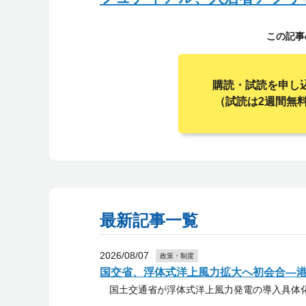
この記事
購読・試読を申し
（試読は2週間無
最新記事一覧
2026/08/07
政策・制度
国交省、浮体式洋上風力拡大へ初会合―
国土交通省が浮体式洋上風力発電の導入具体化