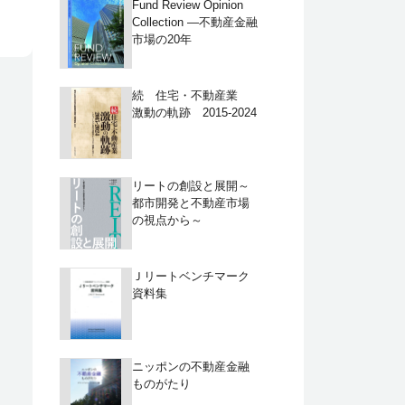
Fund Review Opinion
Collection ―不動産金融
市場の20年
続 住宅・不動産業
激動の軌跡 2015-2024
リートの創設と展開～
都市開発と不動産市場
の視点から～
Ｊリートベンチマーク
資料集
ニッポンの不動産金融
ものがたり