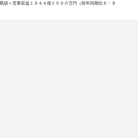
▽業績＝営業収益１９４４億１５００万円（前年同期比６・９