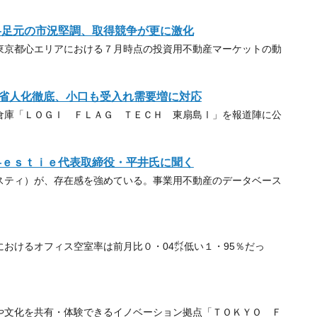
―足元の市況堅調、取得競争が更に激化
京都心エリアにおける７月時点の投資用不動産マーケットの動
省人化徹底、小口も受入れ需要増に対応
庫「ＬＯＧＩ ＦＬＡＧ ＴＥＣＨ 東扇島Ⅰ」を報道陣に公
―ｅｓｔｉｅ代表取締役・平井氏に聞く
ティ）が、存在感を強めている。事業用不動産のデータベース
おけるオフィス空室率は前月比０・04㌽低い１・95％だっ
文化を共有・体験できるイノベーション拠点「ＴＯＫＹＯ Ｆ