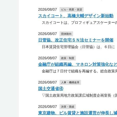
2026/08/07
ビル・商業・賃貸
スカイコート、高橋大輔デザイン新始動
スカイコートは、プロフィギュアスケーターの
2026/08/07
団体動向
日管協、改正住宅ＳＮ法セミナーを開催
日本賃貸住宅管理協会（日管協）は、６日に「
2026/08/07
政策・制度
金融庁が組織再編、マネロン対策強化な
金融庁は７日付で組織を再編する。総合政策局
2026/08/07
人事・機構改革
国土交通省④
▽国土政策局地方政策課広域制度企画室長（国
2026/08/07
決算・業績
東京建物、ビル賃貸と施設運営が伸長し