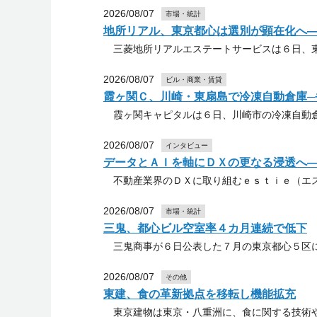
2026/08/07
市場・統計
地所リアル、東京都心は選別が顕在化へ
三菱地所リアルエステートサービスは６日、東
2026/08/07
ビル・商業・賃貸
霞ヶ関Ｃ、川崎・東扇島で冷凍自動倉庫─
霞ヶ関キャピタルは６日、川崎市の冷凍自動倉
2026/08/07
インタビュー
データとＡＩを軸にＤＸの更なる浸透へ
不動産業界のＤＸに取り組むｅｓｔｉｅ（エス
2026/08/07
市場・統計
三鬼、都心ビル空室率４カ月連続で低下
三鬼商事が６日公表した７月の東京都心５区に
2026/08/07
その他
東建、食の革新拠点を移転し機能拡充
東京建物は東京・八重洲に、食に関する技術や