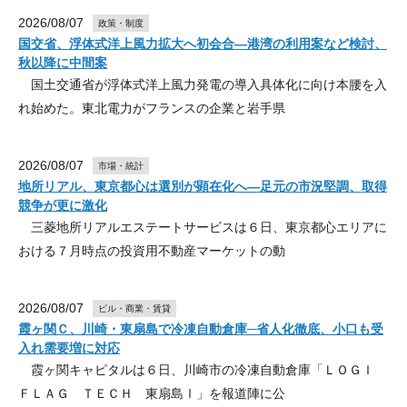
2026/08/07
政策・制度
国交省、浮体式洋上風力拡大へ初会合―港湾の利用案など検討、
秋以降に中間案
国土交通省が浮体式洋上風力発電の導入具体化に向け本腰を入
れ始めた。東北電力がフランスの企業と岩手県
2026/08/07
市場・統計
地所リアル、東京都心は選別が顕在化へ―足元の市況堅調、取得
競争が更に激化
三菱地所リアルエステートサービスは６日、東京都心エリアに
おける７月時点の投資用不動産マーケットの動
2026/08/07
ビル・商業・賃貸
霞ヶ関Ｃ、川崎・東扇島で冷凍自動倉庫─省人化徹底、小口も受
入れ需要増に対応
霞ヶ関キャピタルは６日、川崎市の冷凍自動倉庫「ＬＯＧＩ
ＦＬＡＧ ＴＥＣＨ 東扇島Ⅰ」を報道陣に公