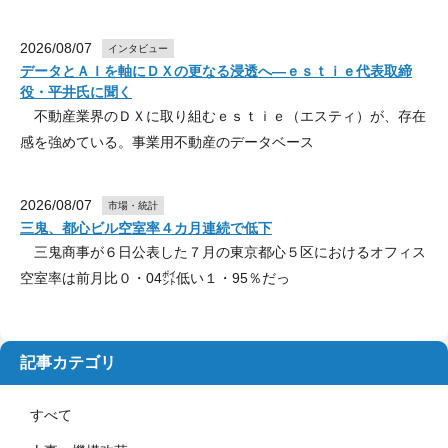
2026/08/07
インタビュー
データとＡＩを軸にＤＸの更なる浸透へ―ｅｓｔｉｅ代表取締
役・平井氏に聞く
不動産業界のＤＸに取り組むｅｓｔｉｅ（エスティ）が、存在
感を強めている。事業用不動産のデータベース
2026/08/07
市場・統計
三鬼、都心ビル空室率４カ月連続で低下
三鬼商事が６日公表した７月の東京都心５区におけるオフィス
空室率は前月比０・04㌽低い１・95％だっ
記事カテゴリ
すべて