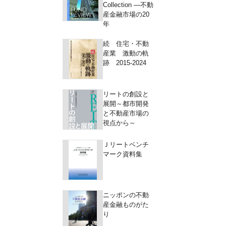
Collection ―不動
産金融市場の20
年
続 住宅・不動
産業 激動の軌
跡 2015-2024
リートの創設と
展開～都市開発
と不動産市場の
視点から～
Ｊリートベンチ
マーク資料集
ニッポンの不動
産金融ものがた
り