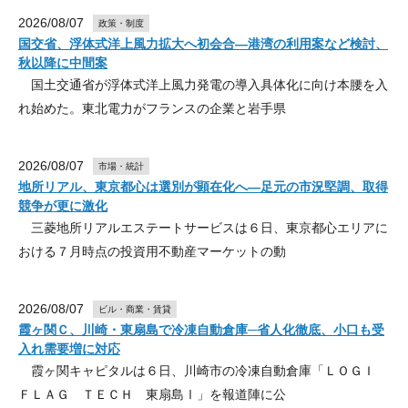
2026/08/07
政策・制度
国交省、浮体式洋上風力拡大へ初会合―港湾の利用案など検討、
秋以降に中間案
国土交通省が浮体式洋上風力発電の導入具体化に向け本腰を入
れ始めた。東北電力がフランスの企業と岩手県
2026/08/07
市場・統計
地所リアル、東京都心は選別が顕在化へ―足元の市況堅調、取得
競争が更に激化
三菱地所リアルエステートサービスは６日、東京都心エリアに
おける７月時点の投資用不動産マーケットの動
2026/08/07
ビル・商業・賃貸
霞ヶ関Ｃ、川崎・東扇島で冷凍自動倉庫─省人化徹底、小口も受
入れ需要増に対応
霞ヶ関キャピタルは６日、川崎市の冷凍自動倉庫「ＬＯＧＩ
ＦＬＡＧ ＴＥＣＨ 東扇島Ⅰ」を報道陣に公