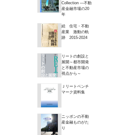
Collection ―不動
産金融市場の20
年
続 住宅・不動
産業 激動の軌
跡 2015-2024
リートの創設と
展開～都市開発
と不動産市場の
視点から～
Ｊリートベンチ
マーク資料集
ニッポンの不動
産金融ものがた
り