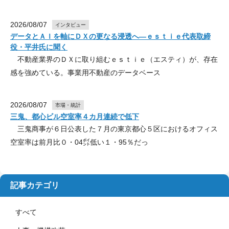
2026/08/07
インタビュー
データとＡＩを軸にＤＸの更なる浸透へ―ｅｓｔｉｅ代表取締
役・平井氏に聞く
不動産業界のＤＸに取り組むｅｓｔｉｅ（エスティ）が、存在
感を強めている。事業用不動産のデータベース
2026/08/07
市場・統計
三鬼、都心ビル空室率４カ月連続で低下
三鬼商事が６日公表した７月の東京都心５区におけるオフィス
空室率は前月比０・04㌽低い１・95％だっ
記事カテゴリ
すべて