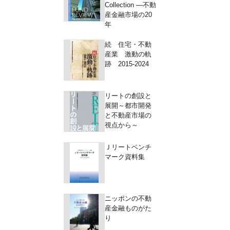
Collection ―不動
産金融市場の20
年
続 住宅・不動
産業 激動の軌
跡 2015-2024
リートの創設と
展開～都市開発
と不動産市場の
視点から～
Ｊリートベンチ
マーク資料集
ニッポンの不動
産金融ものがた
り