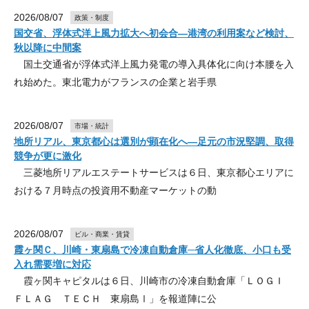
2026/08/07
政策・制度
国交省、浮体式洋上風力拡大へ初会合―港湾の利用案など検討、
秋以降に中間案
国土交通省が浮体式洋上風力発電の導入具体化に向け本腰を入
れ始めた。東北電力がフランスの企業と岩手県
2026/08/07
市場・統計
地所リアル、東京都心は選別が顕在化へ―足元の市況堅調、取得
競争が更に激化
三菱地所リアルエステートサービスは６日、東京都心エリアに
おける７月時点の投資用不動産マーケットの動
2026/08/07
ビル・商業・賃貸
霞ヶ関Ｃ、川崎・東扇島で冷凍自動倉庫─省人化徹底、小口も受
入れ需要増に対応
霞ヶ関キャピタルは６日、川崎市の冷凍自動倉庫「ＬＯＧＩ
ＦＬＡＧ ＴＥＣＨ 東扇島Ⅰ」を報道陣に公