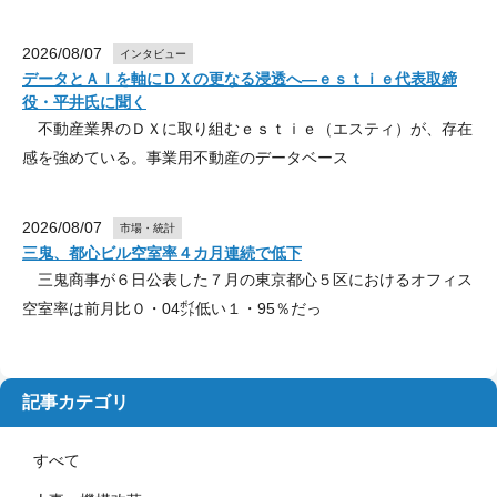
2026/08/07
インタビュー
データとＡＩを軸にＤＸの更なる浸透へ―ｅｓｔｉｅ代表取締
役・平井氏に聞く
不動産業界のＤＸに取り組むｅｓｔｉｅ（エスティ）が、存在
感を強めている。事業用不動産のデータベース
2026/08/07
市場・統計
三鬼、都心ビル空室率４カ月連続で低下
三鬼商事が６日公表した７月の東京都心５区におけるオフィス
空室率は前月比０・04㌽低い１・95％だっ
記事カテゴリ
すべて