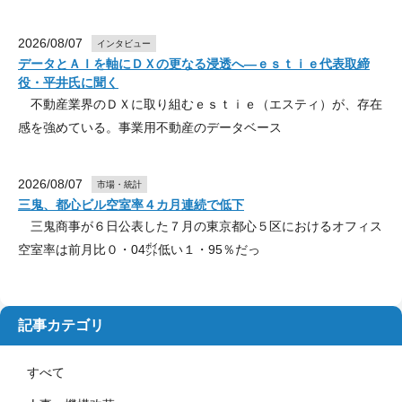
2026/08/07
インタビュー
データとＡＩを軸にＤＸの更なる浸透へ―ｅｓｔｉｅ代表取締
役・平井氏に聞く
不動産業界のＤＸに取り組むｅｓｔｉｅ（エスティ）が、存在
感を強めている。事業用不動産のデータベース
2026/08/07
市場・統計
三鬼、都心ビル空室率４カ月連続で低下
三鬼商事が６日公表した７月の東京都心５区におけるオフィス
空室率は前月比０・04㌽低い１・95％だっ
記事カテゴリ
すべて