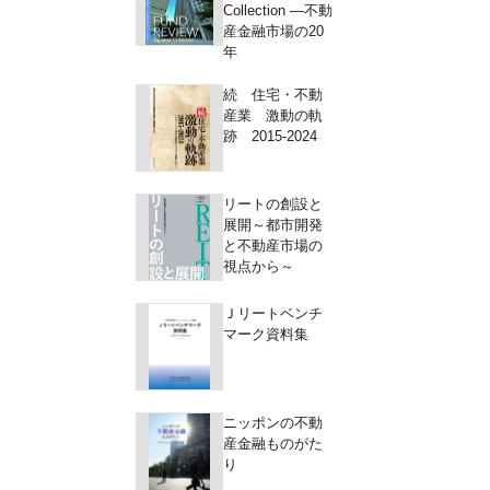
Collection ―不動
産金融市場の20
年
続 住宅・不動
産業 激動の軌
跡 2015-2024
リートの創設と
展開～都市開発
と不動産市場の
視点から～
Ｊリートベンチ
マーク資料集
ニッポンの不動
産金融ものがた
り