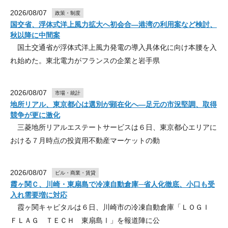
2026/08/07
政策・制度
国交省、浮体式洋上風力拡大へ初会合―港湾の利用案など検討、
秋以降に中間案
国土交通省が浮体式洋上風力発電の導入具体化に向け本腰を入
れ始めた。東北電力がフランスの企業と岩手県
2026/08/07
市場・統計
地所リアル、東京都心は選別が顕在化へ―足元の市況堅調、取得
競争が更に激化
三菱地所リアルエステートサービスは６日、東京都心エリアに
おける７月時点の投資用不動産マーケットの動
2026/08/07
ビル・商業・賃貸
霞ヶ関Ｃ、川崎・東扇島で冷凍自動倉庫─省人化徹底、小口も受
入れ需要増に対応
霞ヶ関キャピタルは６日、川崎市の冷凍自動倉庫「ＬＯＧＩ
ＦＬＡＧ ＴＥＣＨ 東扇島Ⅰ」を報道陣に公