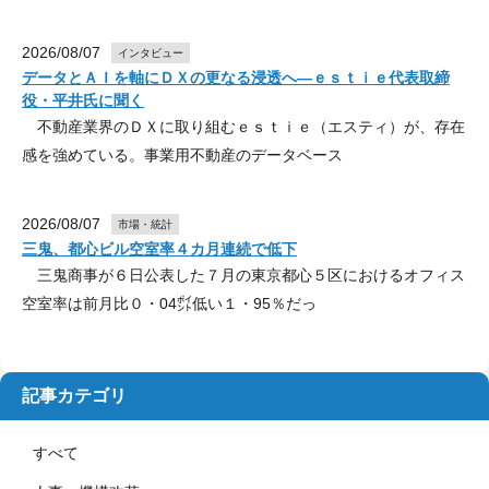
2026/08/07
インタビュー
データとＡＩを軸にＤＸの更なる浸透へ―ｅｓｔｉｅ代表取締
役・平井氏に聞く
不動産業界のＤＸに取り組むｅｓｔｉｅ（エスティ）が、存在
感を強めている。事業用不動産のデータベース
2026/08/07
市場・統計
三鬼、都心ビル空室率４カ月連続で低下
三鬼商事が６日公表した７月の東京都心５区におけるオフィス
空室率は前月比０・04㌽低い１・95％だっ
記事カテゴリ
すべて