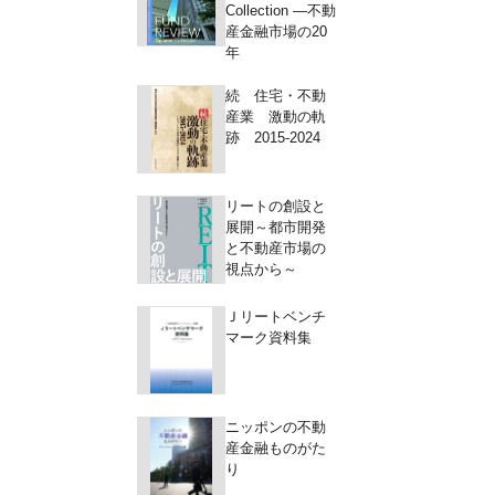
Collection ―不動
産金融市場の20
年
続 住宅・不動
産業 激動の軌
跡 2015-2024
リートの創設と
展開～都市開発
と不動産市場の
視点から～
Ｊリートベンチ
マーク資料集
ニッポンの不動
産金融ものがた
り