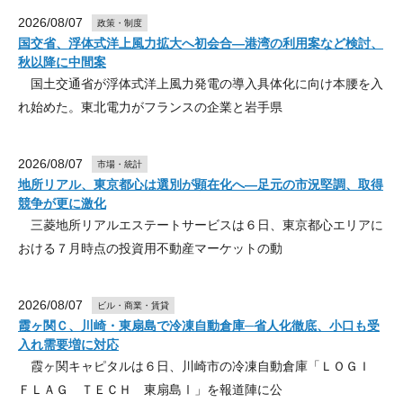
2026/08/07
政策・制度
国交省、浮体式洋上風力拡大へ初会合―港湾の利用案など検討、
秋以降に中間案
国土交通省が浮体式洋上風力発電の導入具体化に向け本腰を入
れ始めた。東北電力がフランスの企業と岩手県
2026/08/07
市場・統計
地所リアル、東京都心は選別が顕在化へ―足元の市況堅調、取得
競争が更に激化
三菱地所リアルエステートサービスは６日、東京都心エリアに
おける７月時点の投資用不動産マーケットの動
2026/08/07
ビル・商業・賃貸
霞ヶ関Ｃ、川崎・東扇島で冷凍自動倉庫─省人化徹底、小口も受
入れ需要増に対応
霞ヶ関キャピタルは６日、川崎市の冷凍自動倉庫「ＬＯＧＩ
ＦＬＡＧ ＴＥＣＨ 東扇島Ⅰ」を報道陣に公