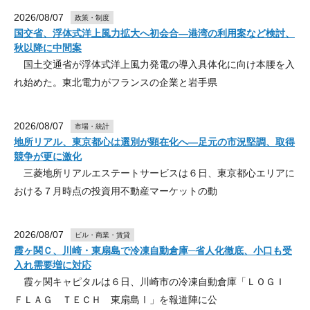
2026/08/07
政策・制度
国交省、浮体式洋上風力拡大へ初会合―港湾の利用案など検討、
秋以降に中間案
国土交通省が浮体式洋上風力発電の導入具体化に向け本腰を入
れ始めた。東北電力がフランスの企業と岩手県
2026/08/07
市場・統計
地所リアル、東京都心は選別が顕在化へ―足元の市況堅調、取得
競争が更に激化
三菱地所リアルエステートサービスは６日、東京都心エリアに
おける７月時点の投資用不動産マーケットの動
2026/08/07
ビル・商業・賃貸
霞ヶ関Ｃ、川崎・東扇島で冷凍自動倉庫─省人化徹底、小口も受
入れ需要増に対応
霞ヶ関キャピタルは６日、川崎市の冷凍自動倉庫「ＬＯＧＩ
ＦＬＡＧ ＴＥＣＨ 東扇島Ⅰ」を報道陣に公