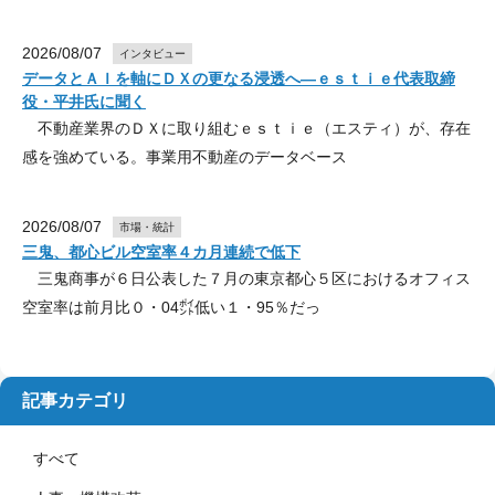
2026/08/07
インタビュー
データとＡＩを軸にＤＸの更なる浸透へ―ｅｓｔｉｅ代表取締
役・平井氏に聞く
不動産業界のＤＸに取り組むｅｓｔｉｅ（エスティ）が、存在
感を強めている。事業用不動産のデータベース
2026/08/07
市場・統計
三鬼、都心ビル空室率４カ月連続で低下
三鬼商事が６日公表した７月の東京都心５区におけるオフィス
空室率は前月比０・04㌽低い１・95％だっ
記事カテゴリ
すべて