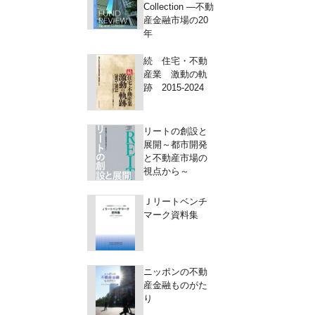
Collection ―不動
産金融市場の20
年
続 住宅・不動
産業 激動の軌
跡 2015-2024
リートの創設と
展開～都市開発
と不動産市場の
視点から～
Ｊリートベンチ
マーク資料集
ニッポンの不動
産金融ものがた
り