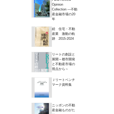
Opinion
Collection ―不動
産金融市場の20
年
続 住宅・不動
産業 激動の軌
跡 2015-2024
リートの創設と
展開～都市開発
と不動産市場の
視点から～
Ｊリートベンチ
マーク資料集
ニッポンの不動
産金融ものがた