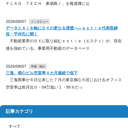
ＦＬＡＧ ＴＥＣＨ 東扇島Ⅰ」を報道陣に公
2026/08/07
インタビュー
データとＡＩを軸にＤＸの更なる浸透へ―ｅｓｔｉｅ代表取締
役・平井氏に聞く
不動産業界のＤＸに取り組むｅｓｔｉｅ（エスティ）が、存在
感を強めている。事業用不動産のデータベース
2026/08/07
市場・統計
三鬼、都心ビル空室率４カ月連続で低下
三鬼商事が６日公表した７月の東京都心５区におけるオフィス
空室率は前月比０・04㌽低い１・95％だっ
記事カテゴリ
すべて