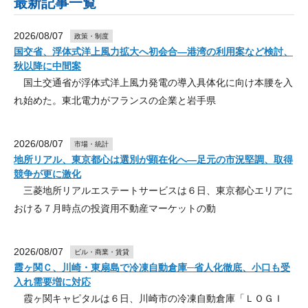
最新記事一覧
2026/08/07
政策・制度
国交省、浮体式洋上風力拡大へ初会合―港湾の利用案など検討、
秋以降に中間案
国土交通省が浮体式洋上風力発電の導入具体化に向け本腰を入
れ始めた。東北電力がフランスの企業と岩手県
2026/08/07
市場・統計
地所リアル、東京都心は選別が顕在化へ―足元の市況堅調、取得
競争が更に激化
三菱地所リアルエステートサービスは６日、東京都心エリアに
おける７月時点の投資用不動産マーケットの動
2026/08/07
ビル・商業・賃貸
霞ヶ関Ｃ、川崎・東扇島で冷凍自動倉庫─省人化徹底、小口も受
入れ需要増に対応
霞ヶ関キャピタルは６日、川崎市の冷凍自動倉庫「ＬＯＧＩ