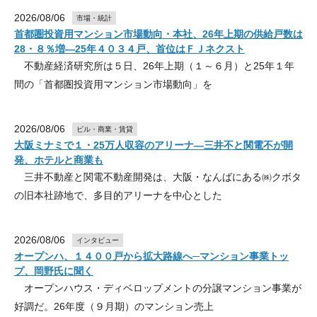
2026/08/06
市場・統計
首都圏投資用マンション市場動向・本社、26年上期の供給戸数は
28・８％増―25年４０３４戸、首位はＦＪネクスト
不動産経済研究所は５日、26年上期（１～６月）と25年１年
間の「首都圏投資用マンション市場動向」を
2026/08/06
ビル・商業・賃貸
大阪ミナミで１・25万人収容のアリーナ―三井不と関電不が開
発、ホテルと商業も
三井不動産と関電不動産開発は、大阪・なんばにある㈱クボタ
の旧本社跡地で、多目的アリーナを中心とした
2026/08/06
インタビュー
オープンハ、１４００戸から拡大路線へ─マンション事業トッ
プ、岡野氏に聞く
オープンハウス・ディベロップメントの分譲マンション事業が
好調だ。26年度（９月期）のマンション売上