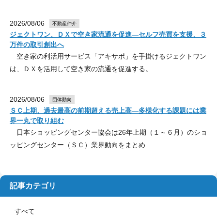
2026/08/06
不動産仲介
ジェクトワン、ＤＸで空き家流通を促進―セルフ売買を支援、３
万件の取引創出へ
空き家の利活用サービス「アキサポ」を手掛けるジェクトワン
は、ＤＸを活用して空き家の流通を促進する。
2026/08/06
団体動向
ＳＣ上期、過去最高の前期超える売上高―多様化する課題には業
界一丸で取り組む
日本ショッピングセンター協会は26年上期（１～６月）のショ
ッピングセンター（ＳＣ）業界動向をまとめ
記事カテゴリ
すべて