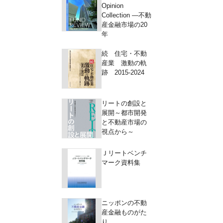
Opinion
Collection ―不動
産金融市場の20
年
続 住宅・不動
産業 激動の軌
跡 2015-2024
リートの創設と
展開～都市開発
と不動産市場の
視点から～
Ｊリートベンチ
マーク資料集
ニッポンの不動
産金融ものがた
り