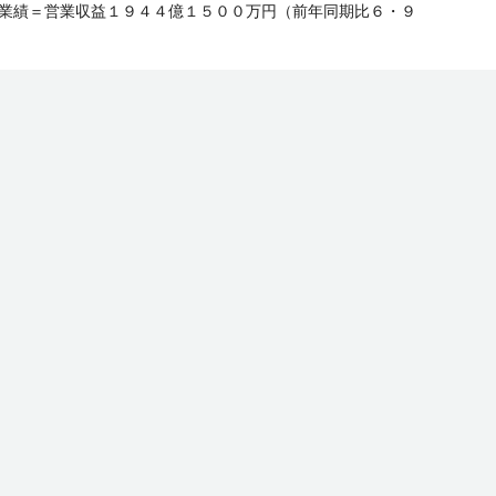
▽業績＝営業収益１９４４億１５００万円（前年同期比６・９