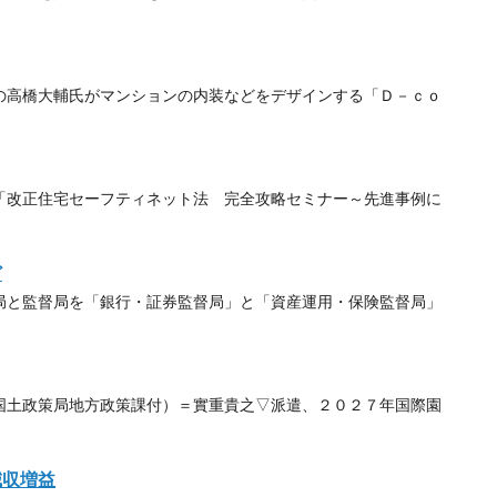
高橋大輔氏がマンションの内装などをデザインする「Ｄ－ｃｏ
改正住宅セーフティネット法 完全攻略セミナー～先進事例に
ど
と監督局を「銀行・証券監督局」と「資産運用・保険監督局」
土政策局地方政策課付）＝實重貴之▽派遣、２０２７年国際園
減収増益