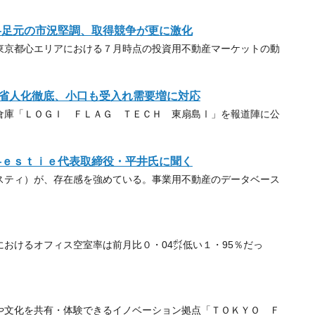
―足元の市況堅調、取得競争が更に激化
京都心エリアにおける７月時点の投資用不動産マーケットの動
省人化徹底、小口も受入れ需要増に対応
庫「ＬＯＧＩ ＦＬＡＧ ＴＥＣＨ 東扇島Ⅰ」を報道陣に公
―ｅｓｔｉｅ代表取締役・平井氏に聞く
ティ）が、存在感を強めている。事業用不動産のデータベース
おけるオフィス空室率は前月比０・04㌽低い１・95％だっ
文化を共有・体験できるイノベーション拠点「ＴＯＫＹＯ Ｆ