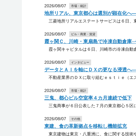
2026/08/07
市場・統計
地所リアル、東京都心は選別が顕在化へ
三菱地所リアルエステートサービスは６日、東
2026/08/07
ビル・商業・賃貸
霞ヶ関Ｃ、川崎・東扇島で冷凍自動倉庫─
霞ヶ関キャピタルは６日、川崎市の冷凍自動倉
2026/08/07
インタビュー
データとＡＩを軸にＤＸの更なる浸透へ
不動産業界のＤＸに取り組むｅｓｔｉｅ（エス
2026/08/07
市場・統計
三鬼、都心ビル空室率４カ月連続で低下
三鬼商事が６日公表した７月の東京都心５区に
2026/08/07
その他
東建、食の革新拠点を移転し機能拡充
東京建物は東京・八重洲に、食に関する技術や