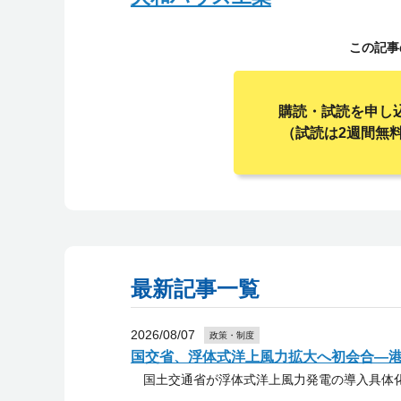
この記事
購読・試読を申し
（試読は2週間無
最新記事一覧
2026/08/07
政策・制度
国交省、浮体式洋上風力拡大へ初会合―
国土交通省が浮体式洋上風力発電の導入具体化