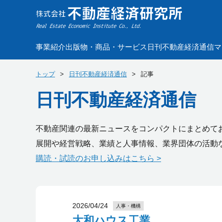
事業紹介
出版物・商品・サービス
日刊不動産経済通信
マ
トップ
日刊不動産経済通信
記事
日刊不動産経済通信
不動産関連の最新ニュースをコンパクトにまとめて
展開や経営戦略、業績と人事情報、業界団体の活動
購読・試読のお申し込みはこちら >
2026/04/24
人事・機構
大和ハウス工業