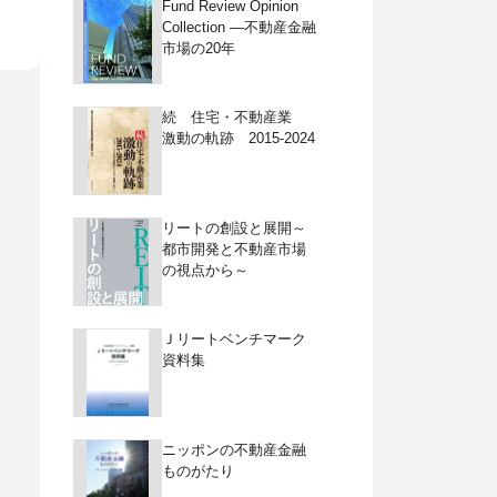
Fund Review Opinion
Collection ―不動産金融
市場の20年
続 住宅・不動産業
激動の軌跡 2015-2024
リートの創設と展開～
都市開発と不動産市場
の視点から～
Ｊリートベンチマーク
資料集
ニッポンの不動産金融
ものがたり