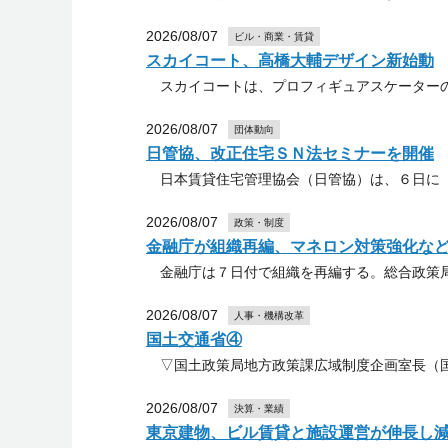
2026/08/07
ビル・商業・賃貸
スカイコート、高橋大輔デザイン新始動
スカイコートは、プロフィギュアスケーターの
2026/08/07
団体動向
日管協、改正住宅ＳＮ法セミナーを開催
日本賃貸住宅管理協会（日管協）は、６日に「
2026/08/07
政策・制度
金融庁が組織再編、マネロン対策強化な
金融庁は７日付で組織を再編する。総合政策局
2026/08/07
人事・機構改革
国土交通省④
▽国土政策局地方政策課広域制度企画室長（国
2026/08/07
決算・業績
東京建物、ビル賃貸と施設運営が伸長し