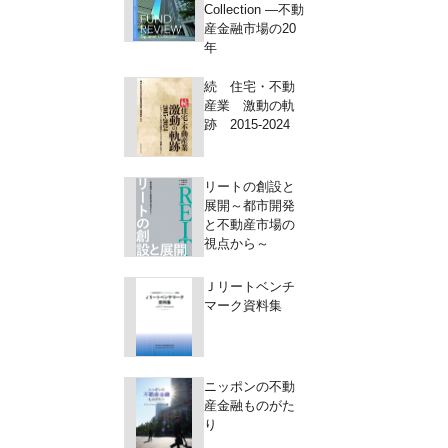
Collection ―不動
産金融市場の20
年
続 住宅・不動
産業 激動の軌
跡 2015-2024
リートの創設と
展開～都市開発
と不動産市場の
視点から～
Ｊリートベンチ
マーク資料集
ニッポンの不動
産金融ものがた
り