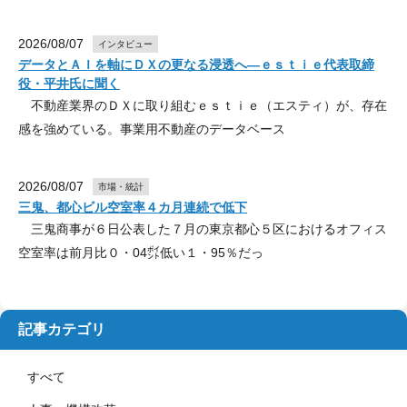
2026/08/07
インタビュー
データとＡＩを軸にＤＸの更なる浸透へ―ｅｓｔｉｅ代表取締
役・平井氏に聞く
不動産業界のＤＸに取り組むｅｓｔｉｅ（エスティ）が、存在
感を強めている。事業用不動産のデータベース
2026/08/07
市場・統計
三鬼、都心ビル空室率４カ月連続で低下
三鬼商事が６日公表した７月の東京都心５区におけるオフィス
空室率は前月比０・04㌽低い１・95％だっ
記事カテゴリ
すべて