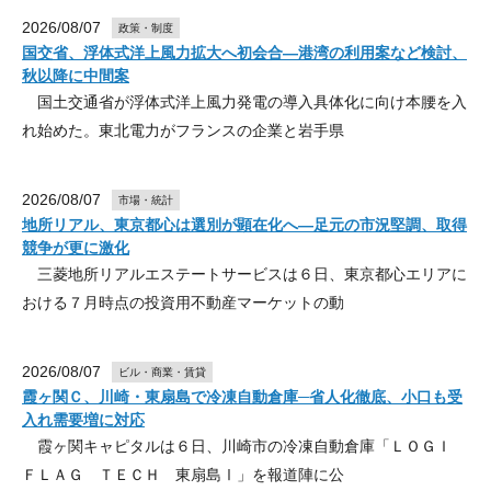
2026/08/07
政策・制度
国交省、浮体式洋上風力拡大へ初会合―港湾の利用案など検討、
秋以降に中間案
国土交通省が浮体式洋上風力発電の導入具体化に向け本腰を入
れ始めた。東北電力がフランスの企業と岩手県
2026/08/07
市場・統計
地所リアル、東京都心は選別が顕在化へ―足元の市況堅調、取得
競争が更に激化
三菱地所リアルエステートサービスは６日、東京都心エリアに
おける７月時点の投資用不動産マーケットの動
2026/08/07
ビル・商業・賃貸
霞ヶ関Ｃ、川崎・東扇島で冷凍自動倉庫─省人化徹底、小口も受
入れ需要増に対応
霞ヶ関キャピタルは６日、川崎市の冷凍自動倉庫「ＬＯＧＩ
ＦＬＡＧ ＴＥＣＨ 東扇島Ⅰ」を報道陣に公