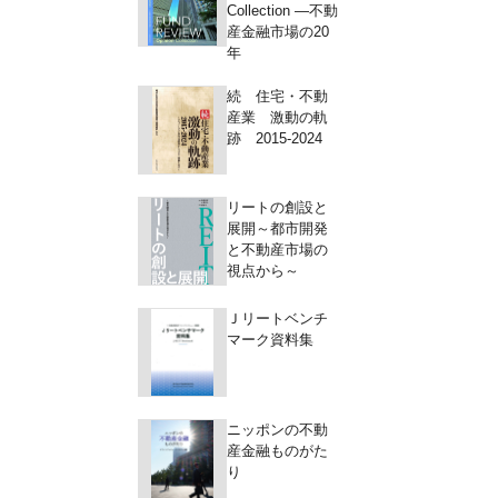
Collection ―不動
産金融市場の20
年
続 住宅・不動
産業 激動の軌
跡 2015-2024
リートの創設と
展開～都市開発
と不動産市場の
視点から～
Ｊリートベンチ
マーク資料集
ニッポンの不動
産金融ものがた
り