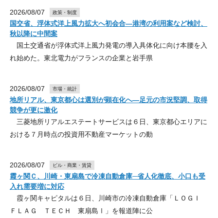
2026/08/07
政策・制度
国交省、浮体式洋上風力拡大へ初会合―港湾の利用案など検討、
秋以降に中間案
国土交通省が浮体式洋上風力発電の導入具体化に向け本腰を入
れ始めた。東北電力がフランスの企業と岩手県
2026/08/07
市場・統計
地所リアル、東京都心は選別が顕在化へ―足元の市況堅調、取得
競争が更に激化
三菱地所リアルエステートサービスは６日、東京都心エリアに
おける７月時点の投資用不動産マーケットの動
2026/08/07
ビル・商業・賃貸
霞ヶ関Ｃ、川崎・東扇島で冷凍自動倉庫─省人化徹底、小口も受
入れ需要増に対応
霞ヶ関キャピタルは６日、川崎市の冷凍自動倉庫「ＬＯＧＩ
ＦＬＡＧ ＴＥＣＨ 東扇島Ⅰ」を報道陣に公