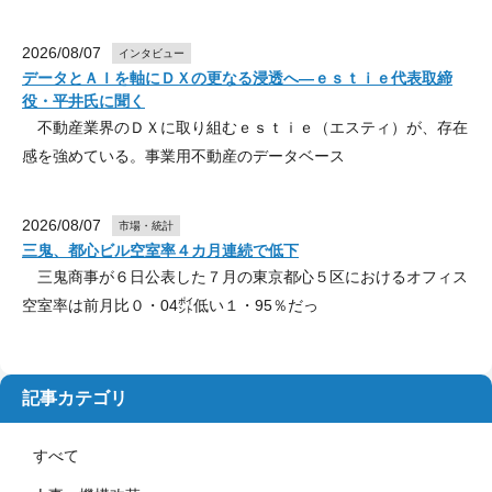
2026/08/07
インタビュー
データとＡＩを軸にＤＸの更なる浸透へ―ｅｓｔｉｅ代表取締
役・平井氏に聞く
不動産業界のＤＸに取り組むｅｓｔｉｅ（エスティ）が、存在
感を強めている。事業用不動産のデータベース
2026/08/07
市場・統計
三鬼、都心ビル空室率４カ月連続で低下
三鬼商事が６日公表した７月の東京都心５区におけるオフィス
空室率は前月比０・04㌽低い１・95％だっ
記事カテゴリ
すべて