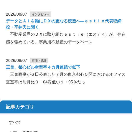
2026/08/07
インタビュー
データとＡＩを軸にＤＸの更なる浸透へ―ｅｓｔｉｅ代表取締
役・平井氏に聞く
不動産業界のＤＸに取り組むｅｓｔｉｅ（エスティ）が、存在
感を強めている。事業用不動産のデータベース
2026/08/07
市場・統計
三鬼、都心ビル空室率４カ月連続で低下
三鬼商事が６日公表した７月の東京都心５区におけるオフィス
空室率は前月比０・04㌽低い１・95％だっ
記事カテゴリ
すべて