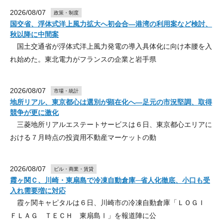
2026/08/07
政策・制度
国交省、浮体式洋上風力拡大へ初会合―港湾の利用案など検討、
秋以降に中間案
国土交通省が浮体式洋上風力発電の導入具体化に向け本腰を入
れ始めた。東北電力がフランスの企業と岩手県
2026/08/07
市場・統計
地所リアル、東京都心は選別が顕在化へ―足元の市況堅調、取得
競争が更に激化
三菱地所リアルエステートサービスは６日、東京都心エリアに
おける７月時点の投資用不動産マーケットの動
2026/08/07
ビル・商業・賃貸
霞ヶ関Ｃ、川崎・東扇島で冷凍自動倉庫─省人化徹底、小口も受
入れ需要増に対応
霞ヶ関キャピタルは６日、川崎市の冷凍自動倉庫「ＬＯＧＩ
ＦＬＡＧ ＴＥＣＨ 東扇島Ⅰ」を報道陣に公