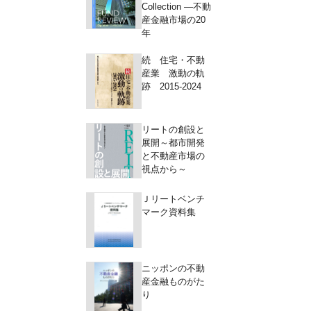
Collection ―不動
産金融市場の20
年
続 住宅・不動
産業 激動の軌
跡 2015-2024
リートの創設と
展開～都市開発
と不動産市場の
視点から～
Ｊリートベンチ
マーク資料集
ニッポンの不動
産金融ものがた
り