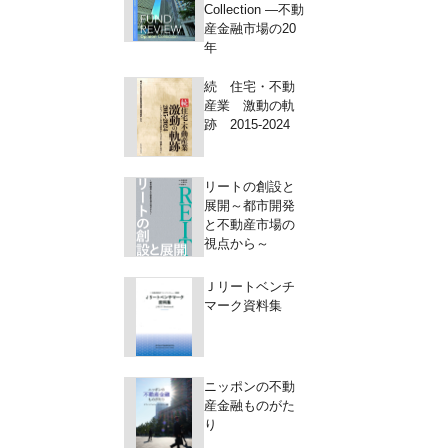
Collection ―不動
産金融市場の20
年
続 住宅・不動
産業 激動の軌
跡 2015-2024
リートの創設と
展開～都市開発
と不動産市場の
視点から～
Ｊリートベンチ
マーク資料集
ニッポンの不動
産金融ものがた
り