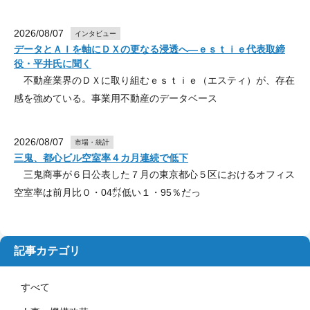
2026/08/07
インタビュー
データとＡＩを軸にＤＸの更なる浸透へ―ｅｓｔｉｅ代表取締
役・平井氏に聞く
不動産業界のＤＸに取り組むｅｓｔｉｅ（エスティ）が、存在
感を強めている。事業用不動産のデータベース
2026/08/07
市場・統計
三鬼、都心ビル空室率４カ月連続で低下
三鬼商事が６日公表した７月の東京都心５区におけるオフィス
空室率は前月比０・04㌽低い１・95％だっ
記事カテゴリ
すべて