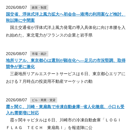
2026/08/07
政策・制度
国交省、浮体式洋上風力拡大へ初会合―港湾の利用案など検討、
秋以降に中間案
国土交通省が浮体式洋上風力発電の導入具体化に向け本腰を入
れ始めた。東北電力がフランスの企業と岩手県
2026/08/07
市場・統計
地所リアル、東京都心は選別が顕在化へ―足元の市況堅調、取得
競争が更に激化
三菱地所リアルエステートサービスは６日、東京都心エリアに
おける７月時点の投資用不動産マーケットの動
2026/08/07
ビル・商業・賃貸
霞ヶ関Ｃ、川崎・東扇島で冷凍自動倉庫─省人化徹底、小口も受
入れ需要増に対応
霞ヶ関キャピタルは６日、川崎市の冷凍自動倉庫「ＬＯＧＩ
ＦＬＡＧ ＴＥＣＨ 東扇島Ⅰ」を報道陣に公