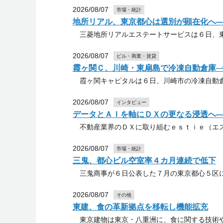
2026/08/07
市場・統計
地所リアル、東京都心は選別が顕在化へ
三菱地所リアルエステートサービスは６日、東
2026/08/07
ビル・商業・賃貸
霞ヶ関Ｃ、川崎・東扇島で冷凍自動倉庫─
霞ヶ関キャピタルは６日、川崎市の冷凍自動倉
2026/08/07
インタビュー
データとＡＩを軸にＤＸの更なる浸透へ
不動産業界のＤＸに取り組むｅｓｔｉｅ（エス
2026/08/07
市場・統計
三鬼、都心ビル空室率４カ月連続で低下
三鬼商事が６日公表した７月の東京都心５区に
2026/08/07
その他
東建、食の革新拠点を移転し機能拡充
東京建物は東京・八重洲に、食に関する技術や