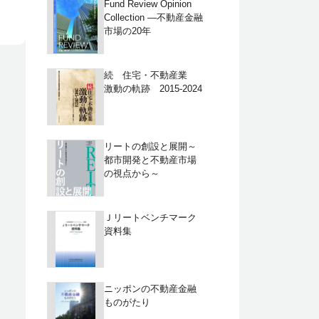
Fund Review Opinion
Collection ―不動産金融
市場の20年
続 住宅・不動産業
激動の軌跡 2015-2024
リートの創設と展開～
都市開発と不動産市場
の視点から～
Ｊリートベンチマーク
資料集
ニッポンの不動産金融
ものがたり