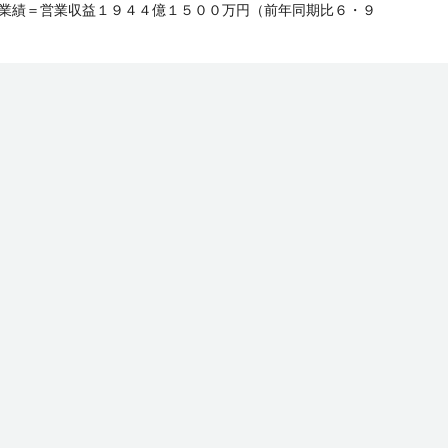
▽業績＝営業収益１９４４億１５００万円（前年同期比６・９