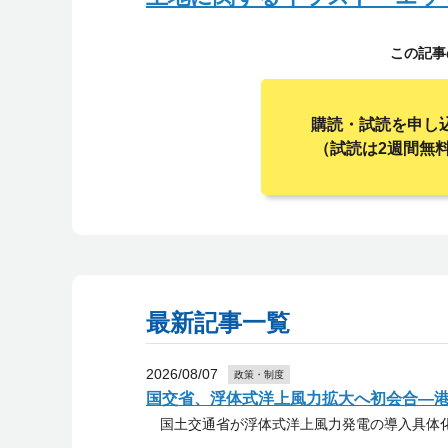
この記事
購読・試読を申し
（試読は2週間無
最新記事一覧
2026/08/07
政策・制度
国交省、浮体式洋上風力拡大へ初会合―
国土交通省が浮体式洋上風力発電の導入具体化