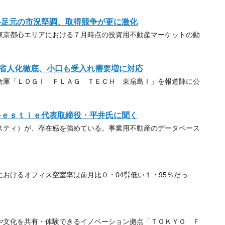
―足元の市況堅調、取得競争が更に激化
京都心エリアにおける７月時点の投資用不動産マーケットの動
省人化徹底、小口も受入れ需要増に対応
庫「ＬＯＧＩ ＦＬＡＧ ＴＥＣＨ 東扇島Ⅰ」を報道陣に公
―ｅｓｔｉｅ代表取締役・平井氏に聞く
ティ）が、存在感を強めている。事業用不動産のデータベース
おけるオフィス空室率は前月比０・04㌽低い１・95％だっ
文化を共有・体験できるイノベーション拠点「ＴＯＫＹＯ Ｆ