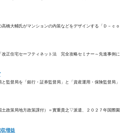
高橋大輔氏がマンションの内装などをデザインする「Ｄ－ｃｏ
改正住宅セーフティネット法 完全攻略セミナー～先進事例に
ど
と監督局を「銀行・証券監督局」と「資産運用・保険監督局」
土政策局地方政策課付）＝實重貴之▽派遣、２０２７年国際園
減収増益