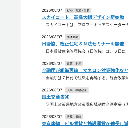
2026/08/07
ビル・商業・賃貸
スカイコート、高橋大輔デザイン新始動
スカイコートは、プロフィギュアスケーターの
2026/08/07
団体動向
日管協、改正住宅ＳＮ法セミナーを開催
日本賃貸住宅管理協会（日管協）は、６日に「
2026/08/07
政策・制度
金融庁が組織再編、マネロン対策強化な
金融庁は７日付で組織を再編する。総合政策局
2026/08/07
人事・機構改革
国土交通省④
▽国土政策局地方政策課広域制度企画室長（国
2026/08/07
決算・業績
東京建物、ビル賃貸と施設運営が伸長し