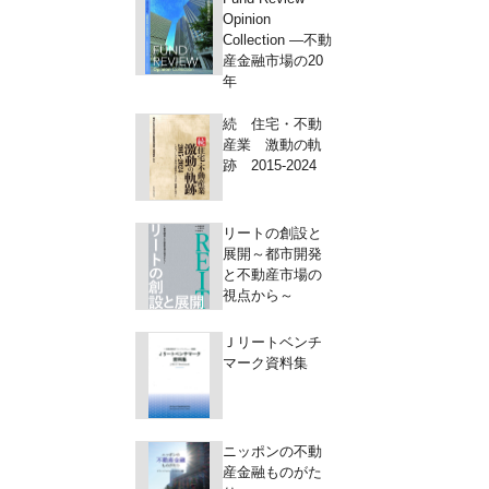
Opinion
Collection ―不動
産金融市場の20
年
続 住宅・不動
産業 激動の軌
跡 2015-2024
リートの創設と
展開～都市開発
と不動産市場の
視点から～
Ｊリートベンチ
マーク資料集
ニッポンの不動
産金融ものがた