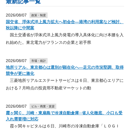
最新記事一覧
2026/08/07
政策・制度
国交省、浮体式洋上風力拡大へ初会合―港湾の利用案など検討、
秋以降に中間案
国土交通省が浮体式洋上風力発電の導入具体化に向け本腰を入
れ始めた。東北電力がフランスの企業と岩手県
2026/08/07
市場・統計
地所リアル、東京都心は選別が顕在化へ―足元の市況堅調、取得
競争が更に激化
三菱地所リアルエステートサービスは６日、東京都心エリアに
おける７月時点の投資用不動産マーケットの動
2026/08/07
ビル・商業・賃貸
霞ヶ関Ｃ、川崎・東扇島で冷凍自動倉庫─省人化徹底、小口も受
入れ需要増に対応
霞ヶ関キャピタルは６日、川崎市の冷凍自動倉庫「ＬＯＧＩ