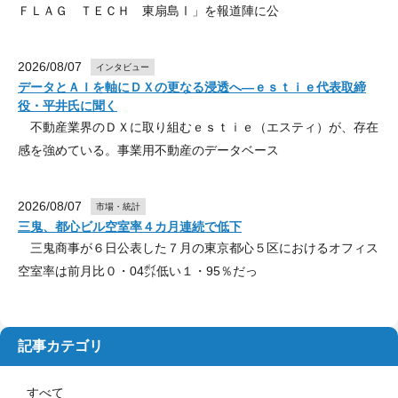
ＦＬＡＧ ＴＥＣＨ 東扇島Ⅰ」を報道陣に公
2026/08/07
インタビュー
データとＡＩを軸にＤＸの更なる浸透へ―ｅｓｔｉｅ代表取締
役・平井氏に聞く
不動産業界のＤＸに取り組むｅｓｔｉｅ（エスティ）が、存在
感を強めている。事業用不動産のデータベース
2026/08/07
市場・統計
三鬼、都心ビル空室率４カ月連続で低下
三鬼商事が６日公表した７月の東京都心５区におけるオフィス
空室率は前月比０・04㌽低い１・95％だっ
記事カテゴリ
すべて