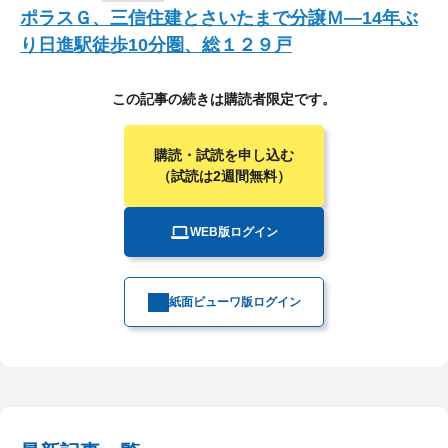
ポラスＧ、三信住建とさいたまで分譲Ｍ―14年ぶ
り日進駅徒歩10分圏、総１２９戸
この記事の続きは購読者限定です。
購読・試読を申し込む
（試読は2週間無料）
WEB版ログイン
紙面ビューワ版ログイン