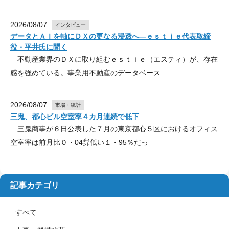
2026/08/07
インタビュー
データとＡＩを軸にＤＸの更なる浸透へ―ｅｓｔｉｅ代表取締
役・平井氏に聞く
不動産業界のＤＸに取り組むｅｓｔｉｅ（エスティ）が、存在
感を強めている。事業用不動産のデータベース
2026/08/07
市場・統計
三鬼、都心ビル空室率４カ月連続で低下
三鬼商事が６日公表した７月の東京都心５区におけるオフィス
空室率は前月比０・04㌽低い１・95％だっ
記事カテゴリ
すべて