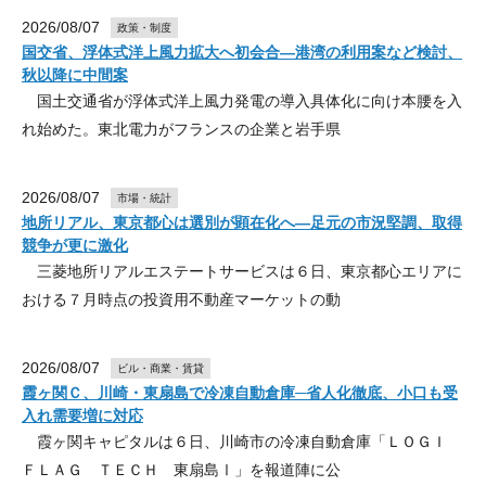
2026/08/07
政策・制度
国交省、浮体式洋上風力拡大へ初会合―港湾の利用案など検討、
秋以降に中間案
国土交通省が浮体式洋上風力発電の導入具体化に向け本腰を入
れ始めた。東北電力がフランスの企業と岩手県
2026/08/07
市場・統計
地所リアル、東京都心は選別が顕在化へ―足元の市況堅調、取得
競争が更に激化
三菱地所リアルエステートサービスは６日、東京都心エリアに
おける７月時点の投資用不動産マーケットの動
2026/08/07
ビル・商業・賃貸
霞ヶ関Ｃ、川崎・東扇島で冷凍自動倉庫─省人化徹底、小口も受
入れ需要増に対応
霞ヶ関キャピタルは６日、川崎市の冷凍自動倉庫「ＬＯＧＩ
ＦＬＡＧ ＴＥＣＨ 東扇島Ⅰ」を報道陣に公