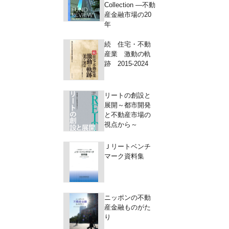
Collection ―不動
産金融市場の20
年
続 住宅・不動
産業 激動の軌
跡 2015-2024
リートの創設と
展開～都市開発
と不動産市場の
視点から～
Ｊリートベンチ
マーク資料集
ニッポンの不動
産金融ものがた
り