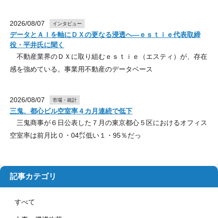
2026/08/07
インタビュー
データとＡＩを軸にＤＸの更なる浸透へ―ｅｓｔｉｅ代表取締
役・平井氏に聞く
不動産業界のＤＸに取り組むｅｓｔｉｅ（エスティ）が、存在
感を強めている。事業用不動産のデータベース
2026/08/07
市場・統計
三鬼、都心ビル空室率４カ月連続で低下
三鬼商事が６日公表した７月の東京都心５区におけるオフィス
空室率は前月比０・04㌽低い１・95％だっ
記事カテゴリ
すべて