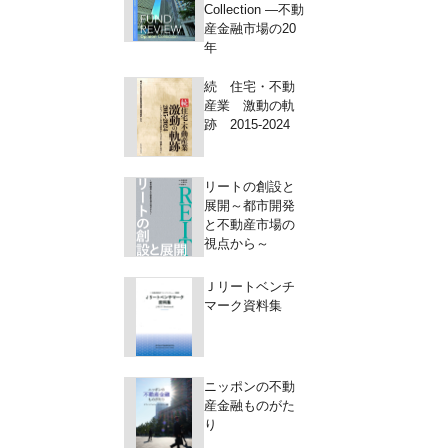
Collection ―不動
産金融市場の20
年
続 住宅・不動
産業 激動の軌
跡 2015-2024
リートの創設と
展開～都市開発
と不動産市場の
視点から～
Ｊリートベンチ
マーク資料集
ニッポンの不動
産金融ものがた
り