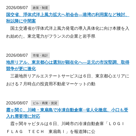
2026/08/07
政策・制度
国交省、浮体式洋上風力拡大へ初会合―港湾の利用案など検討、
秋以降に中間案
国土交通省が浮体式洋上風力発電の導入具体化に向け本腰を入
れ始めた。東北電力がフランスの企業と岩手県
2026/08/07
市場・統計
地所リアル、東京都心は選別が顕在化へ―足元の市況堅調、取得
競争が更に激化
三菱地所リアルエステートサービスは６日、東京都心エリアに
おける７月時点の投資用不動産マーケットの動
2026/08/07
ビル・商業・賃貸
霞ヶ関Ｃ、川崎・東扇島で冷凍自動倉庫─省人化徹底、小口も受
入れ需要増に対応
霞ヶ関キャピタルは６日、川崎市の冷凍自動倉庫「ＬＯＧＩ
ＦＬＡＧ ＴＥＣＨ 東扇島Ⅰ」を報道陣に公