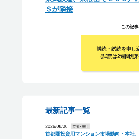
Ｓが隣接
この記事
購読・試読を申し
（試読は2週間無
最新記事一覧
2026/08/06
市場・統計
首都圏投資用マンション市場動向・本社、