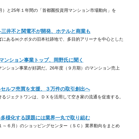
月）と25年１年間の「首都圏投資用マンション市場動向」を
―三井不と関電不が開発、ホテルと商業も
にある㈱クボタの旧本社跡地で、多目的アリーナを中心とした
マンション事業トップ、岡野氏に聞く
ンション事業が好調だ。26年度（９月期）のマンション売上
―セルフ売買を支援、３万件の取引創出へ
るジェクトワンは、ＤＸを活用して空き家の流通を促進する。
―多様化する課題には業界一丸で取り組む
１～６月）のショッピングセンター（ＳＣ）業界動向をまとめ