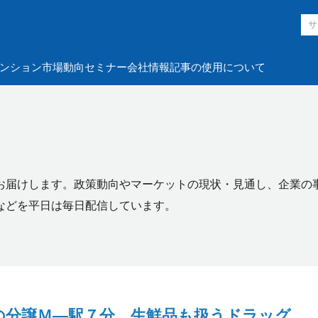
ンション市場動向
セミナー
会社情報
記事の使用について
お届けします。政策動向やマーケットの現状・見通し、企業の
などを平日は毎日配信しています。
の分譲Ｍ―駅７分、生鮮品も扱うドラッグ