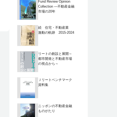
Fund Review Opinion
Collection ―不動産金融
市場の20年
続 住宅・不動産業
激動の軌跡 2015-2024
リートの創設と展開～
都市開発と不動産市場
の視点から～
Ｊリートベンチマーク
資料集
ニッポンの不動産金融
ものがたり