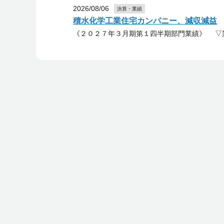
2026/08/06
決算・業績
積水化学工業住宅カンパニー、減収減益
《２０２７年３月期第１四半期部門業績》 ▽