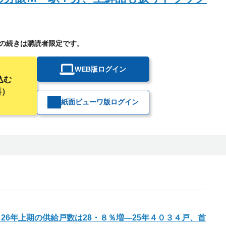
の続きは購読者限定です。
WEB版ログイン
込む
料）
紙面ビューワ版ログイン
26年上期の供給戸数は28・８％増―25年４０３４戸、首