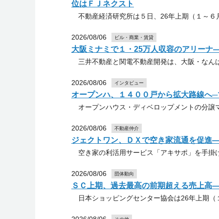
位はＦＪネクスト
不動産経済研究所は５日、26年上期（１～６
2026/08/06
ビル・商業・賃貸
大阪ミナミで１・25万人収容のアリーナ
三井不動産と関電不動産開発は、大阪・なんば
2026/08/06
インタビュー
オープンハ、１４００戸から拡大路線へ─
オープンハウス・ディベロップメントの分譲マ
2026/08/06
不動産仲介
ジェクトワン、ＤＸで空き家流通を促進
空き家の利活用サービス「アキサポ」を手掛け
2026/08/06
団体動向
ＳＣ上期、過去最高の前期超える売上高
日本ショッピングセンター協会は26年上期（