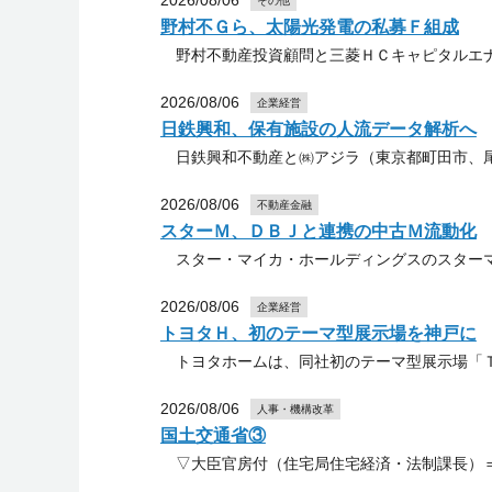
2026/08/06
その他
野村不Ｇら、太陽光発電の私募Ｆ組成
野村不動産投資顧問と三菱ＨＣキャピタルエナ
2026/08/06
企業経営
日鉄興和、保有施設の人流データ解析へ
日鉄興和不動産と㈱アジラ（東京都町田市、尾
2026/08/06
不動産金融
スターＭ、ＤＢＪと連携の中古Ｍ流動化
スター・マイカ・ホールディングスのスターマ
2026/08/06
企業経営
トヨタＨ、初のテーマ型展示場を神戸に
トヨタホームは、同社初のテーマ型展示場「Ｔ
2026/08/06
人事・機構改革
国土交通省③
▽大臣官房付（住宅局住宅経済・法制課長）＝