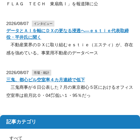
ＦＬＡＧ ＴＥＣＨ 東扇島Ⅰ」を報道陣に公
2026/08/07
インタビュー
データとＡＩを軸にＤＸの更なる浸透へ―ｅｓｔｉｅ代表取締
役・平井氏に聞く
不動産業界のＤＸに取り組むｅｓｔｉｅ（エスティ）が、存在
感を強めている。事業用不動産のデータベース
2026/08/07
市場・統計
三鬼、都心ビル空室率４カ月連続で低下
三鬼商事が６日公表した７月の東京都心５区におけるオフィス
空室率は前月比０・04㌽低い１・95％だっ
記事カテゴリ
すべて