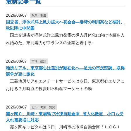
最新記事一覧
2026/08/07
政策・制度
国交省、浮体式洋上風力拡大へ初会合―港湾の利用案など検討、
秋以降に中間案
国土交通省が浮体式洋上風力発電の導入具体化に向け本腰を入
れ始めた。東北電力がフランスの企業と岩手県
2026/08/07
市場・統計
地所リアル、東京都心は選別が顕在化へ―足元の市況堅調、取得
競争が更に激化
三菱地所リアルエステートサービスは６日、東京都心エリアに
おける７月時点の投資用不動産マーケットの動
2026/08/07
ビル・商業・賃貸
霞ヶ関Ｃ、川崎・東扇島で冷凍自動倉庫─省人化徹底、小口も受
入れ需要増に対応
霞ヶ関キャピタルは６日、川崎市の冷凍自動倉庫「ＬＯＧＩ