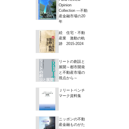
Opinion
Collection ―不動
産金融市場の20
年
続 住宅・不動
産業 激動の軌
跡 2015-2024
リートの創設と
展開～都市開発
と不動産市場の
視点から～
Ｊリートベンチ
マーク資料集
ニッポンの不動
産金融ものがた