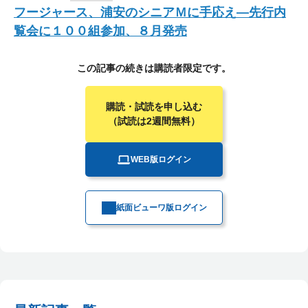
フージャース、浦安のシニアＭに手応え―先行内
覧会に１００組参加、８月発売
この記事の続きは購読者限定です。
購読・試読を申し込む
（試読は2週間無料）
WEB版ログイン
紙面ビューワ版ログイン