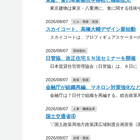
東建、食の革新拠点を移転し機能拡充
東京建物は東京・八重洲に、食に関する技術や
2026/08/07
ビル・商業・賃貸
スカイコート、高橋大輔デザイン新始動
スカイコートは、プロフィギュアスケーターの
2026/08/07
団体動向
日管協、改正住宅ＳＮ法セミナーを開催
日本賃貸住宅管理協会（日管協）は、６日に「
2026/08/07
政策・制度
金融庁が組織再編、マネロン対策強化な
金融庁は７日付で組織を再編する。総合政策局
2026/08/07
人事・機構改革
国土交通省④
▽国土政策局地方政策課広域制度企画室長（国
2026/08/07
決算・業績