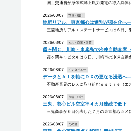
国土交通省が浮体式洋上風力発電の導入具体化
2026/08/07
市場・統計
地所リアル、東京都心は選別が顕在化へ
三菱地所リアルエステートサービスは６日、東
2026/08/07
ビル・商業・賃貸
霞ヶ関Ｃ、川崎・東扇島で冷凍自動倉庫─
霞ヶ関キャピタルは６日、川崎市の冷凍自動倉
2026/08/07
インタビュー
データとＡＩを軸にＤＸの更なる浸透へ
不動産業界のＤＸに取り組むｅｓｔｉｅ（エス
2026/08/07
市場・統計
三鬼、都心ビル空室率４カ月連続で低下
三鬼商事が６日公表した７月の東京都心５区に
2026/08/07
その他