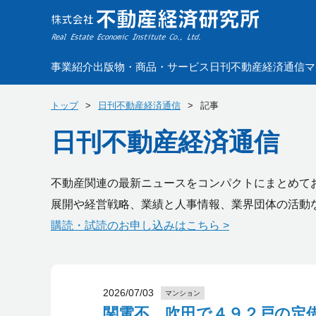
事業紹介
出版物・商品・サービス
日刊不動産経済通信
マ
トップ
日刊不動産経済通信
記事
日刊不動産経済通信
不動産関連の最新ニュースをコンパクトにまとめて
展開や経営戦略、業績と人事情報、業界団体の活動
購読・試読のお申し込みはこちら >
2026/07/03
マンション
関電不、吹田で４９２戸の定