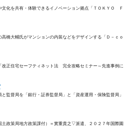
文化を共有・体験できるイノベーション拠点「ＴＯＫＹＯ Ｆ
高橋大輔氏がマンションの内装などをデザインする「Ｄ－ｃｏ
改正住宅セーフティネット法 完全攻略セミナー～先進事例に
ど
と監督局を「銀行・証券監督局」と「資産運用・保険監督局」
土政策局地方政策課付）＝實重貴之▽派遣、２０２７年国際園