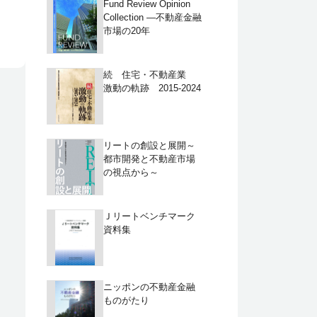
Fund Review Opinion
Collection ―不動産金融
市場の20年
続 住宅・不動産業
激動の軌跡 2015-2024
リートの創設と展開～
都市開発と不動産市場
の視点から～
Ｊリートベンチマーク
資料集
ニッポンの不動産金融
ものがたり