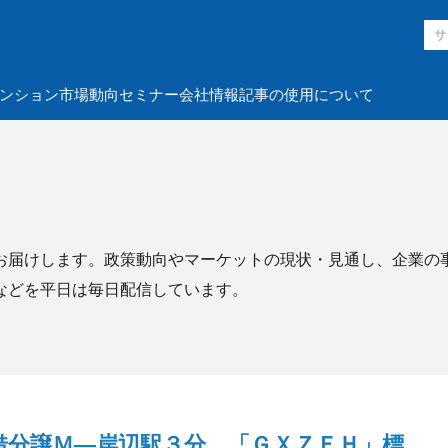
ンション市場動向
セミナー
会社情報
記事の使用について
お届けします。政策動向やマーケットの現状・見通し、企業の
などを平日は毎日配信しています。
借分譲Ｍ―岸辺駅３分、「ＧＸＺＥＨ」標