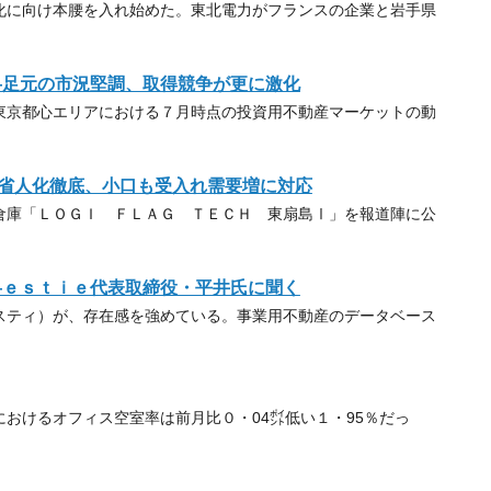
に向け本腰を入れ始めた。東北電力がフランスの企業と岩手県
―足元の市況堅調、取得競争が更に激化
京都心エリアにおける７月時点の投資用不動産マーケットの動
省人化徹底、小口も受入れ需要増に対応
庫「ＬＯＧＩ ＦＬＡＧ ＴＥＣＨ 東扇島Ⅰ」を報道陣に公
―ｅｓｔｉｅ代表取締役・平井氏に聞く
ティ）が、存在感を強めている。事業用不動産のデータベース
おけるオフィス空室率は前月比０・04㌽低い１・95％だっ