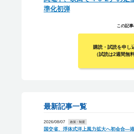
準化初弾
この記事
購読・試読を申し
（試読は2週間無
最新記事一覧
2026/08/07
政策・制度
国交省、浮体式洋上風力拡大へ初会合―