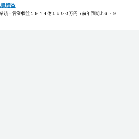
減収増益
▽業績＝営業収益１９４４億１５００万円（前年同期比６・９